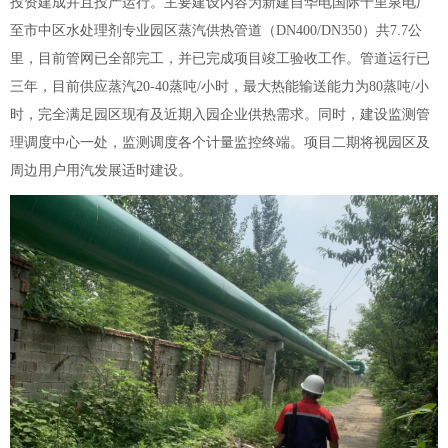
投资建成并且投产运行。主要建设内容为新建自华电国际十里泉电厂
至市中区水处理剂专业园区蒸汽供热管道（DN400/DN350）共7.7公
里，目前管网已全部完工，并已完成项目竣工验收工作。管道运行已
三年，目前供应蒸汽20-40蒸吨/小时，最大热能输送能力为80蒸吨/小
时，完全满足园区现有及近期入园企业供热需求。同时，建设监测管
理调度中心一处，监测调度各个计量监控终端。项目二期将视园区及
周边用户用汽发展适时建设。