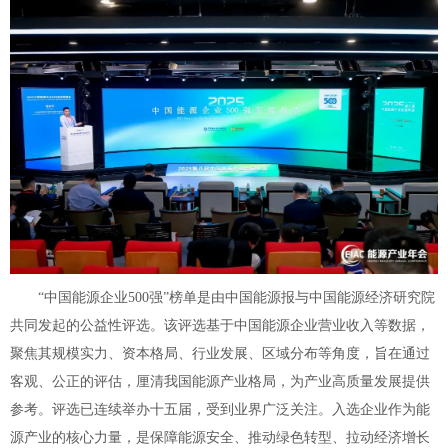
“中国能源企业500强”榜单是由中国能源报与中国能源经济研究院
共同发起的公益性评选。该评选基于中国能源企业营业收入等数据，
聚焦其规模实力、资本格局、行业发展、区域分布等角度，旨在通过
客观、公正的评估，厘清我国能源产业格局，为产业高质量发展提供
参考。评选已连续举办十五届，受到业界广泛关注。入选企业作为能
源产业的核心力量，是保障能源安全、推动绿色转型、拉动经济增长