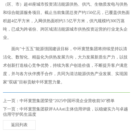
（区、市）超40座城市投资清洁能源供热、供汽、生物质发电与供热
和综合能源服务项目。截止当前集团总资产约150亿元，已覆盖供热面
积超4亿平方米，入网供热面积约3.5亿平方米，供汽规模约300万蒸
吨，已成为跨省份、跨区域清洁能源城市供热投资运营的行业龙头企
业。
面向“十五五”能源强国建设目标，中环寰慧集团将持续坚持以清
洁化、数智化、精益化为供热发展方向，大力发展新质生产力，以技
术创新打造核心竞争优势，持续为客户创造价值，不断提升客户满意
度，并与各方伙伴携手合作，共同为清洁能源供热产业发展、实现国
家“双碳”目标贡献中环寰慧力量。
上一页：中环寰慧集团荣登“2025中国环境企业营收前50”榜单
下一页：中环寰慧集团获评AAAsti主体信用评级，以稳健实力与卓越
信用守护民生温度
返回列表