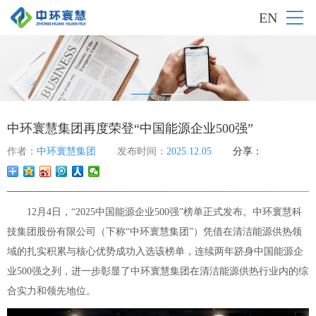
EN
中环寰慧集团再度荣登“中国能源企业500强”
作者：
中环寰慧集团
发布时间：
2025.12.05
分享：
12月4日，“2025中国能源企业500强”榜单正式发布。中环寰慧科
技集团股份有限公司（下称“中环寰慧集团”）凭借在清洁能源供热领
域的扎实积累与核心优势成功入选该榜单，连续两年跻身中国能源企
业500强之列，进一步彰显了中环寰慧集团在清洁能源供热行业内的综
合实力和领先地位。