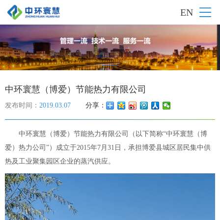
EN
中环寰慧（博爱）节能热力有限公司
发布时间：
2019.03.07
分享：
中环寰慧（博爱）节能热力有限公司（以下简称“中环寰慧（博
爱）热力公司”）成立于2015年7月31日，承担博爱县城区居民集中供
热及工业聚集园区企业的蒸汽供应。