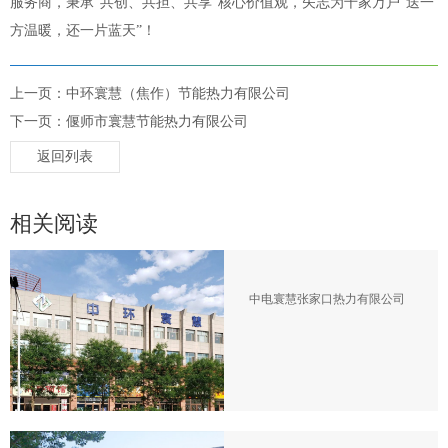
服务商，秉承“共创、共担、共享”核心价值观，矢志为千家万户“送一
方温暖，还一片蓝天”！
上一页：中环寰慧（焦作）节能热力有限公司
下一页：偃师市寰慧节能热力有限公司
返回列表
相关阅读
中电寰慧张家口热力有限公司